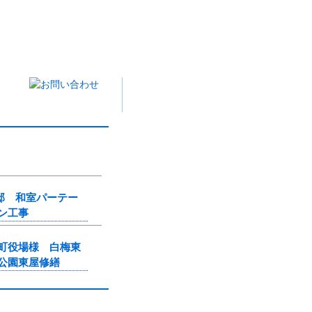
邸 和室パーテー
ン工事
町役場様 白梅東
公園東屋修繕