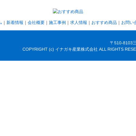
ム
｜
新着情報
｜
会社概要
｜
施工事例
｜
求人情報
｜
おすすめ商品
｜
お問い
〒510-810
COPYRIGHT (c) イナガキ産業株式会社 ALL RIGHTS RESE