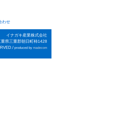
合わせ
イナガキ産業株式会社
3三重県三重郡朝日町柿1428
RVED./
produced by
madecom