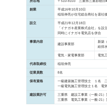
所在地
〒510-8103 三重県三重郡朝日
創業
平成16年10月10日
稲垣伸亮が住宅総合商社を退社
設立
平成21年12月18日
「イナガキ産業株式会社」を設
同時にイナガキ電気店を併合
事業内容
新築
建設事業部
給排
電気・家電事業部
電気
代表取締役
稲垣伸亮
従業員数
8名
保有資格
一級建築施工管理技士 １名 
一級電気施工管理技士１名 電
建設業許可
三重県 建設工事業（一般-21）第
三重県 電気工事業（一般-21）第